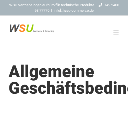
Zum
WSU Vertriebsingenieurbüro für technische Produkte
+49 2408
93 77770
|
info[..]wsu-commerce.de
Inhalt
springen
Allgemeine
Geschäftsbedi