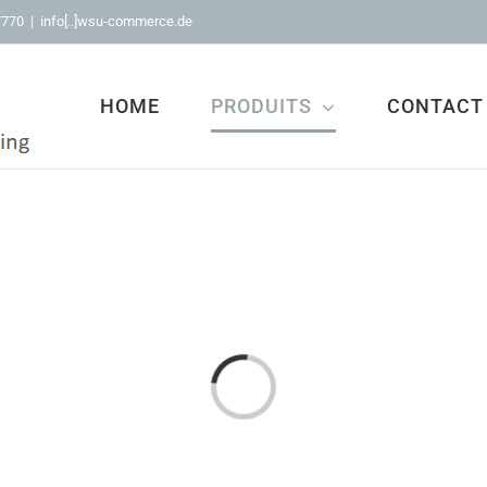
7770
|
info[..]wsu-commerce.de
HOME
PRODUITS
CONTACT
Loading...