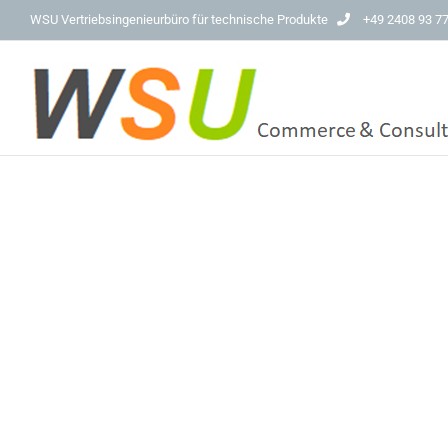
Skip
WSU Vertriebsingenieurbüro für technische Produkte
+49 2408 93 7
to
content