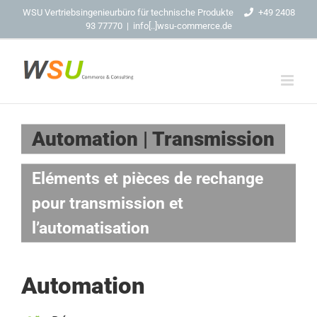
Skip
WSU Vertriebsingenieurbüro für technische Produkte
+49 2408
93 77770
|
info[..]wsu-commerce.de
to
content
Automation | Transmission
Eléments et pièces de rechange
pour transmission et
l’automatisation
Automation