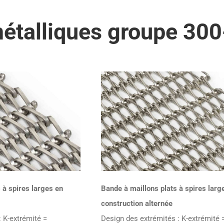
métalliques groupe 30
 à spires larges en
Bande à maillons plats à spires larg
construction alternée
 K-extrémité =
Design des extrémités : K-extrémité 