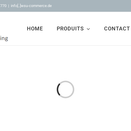
7770
|
info[..]wsu-commerce.de
HOME
PRODUITS
CONTACT
Loading...