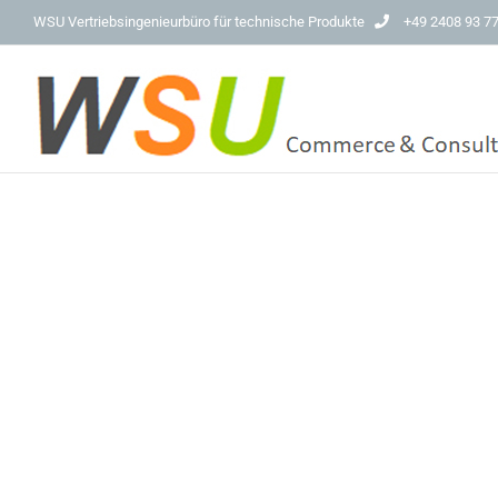
Skip
WSU Vertriebsingenieurbüro für technische Produkte
+49 2408 93 7
to
content