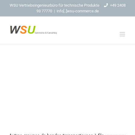
Skip
WSU Vertriebsingenieurbüro für technische Produkte
+49 2408
93 77770
|
info[..]wsu-commerce.de
to
content